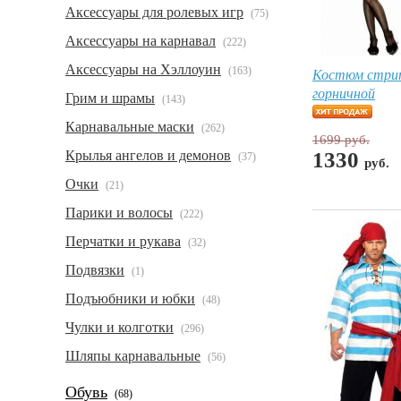
Аксессуары для ролевых игр
(75)
Аксессуары на карнавал
(222)
Аксессуары на Хэллоуин
(163)
Костюм стри
горничной
Грим и шрамы
(143)
Карнавальные маски
(262)
1699 руб.
Крылья ангелов и демонов
1330
(37)
руб.
Очки
(21)
Парики и волосы
(222)
Перчатки и рукава
(32)
Подвязки
(1)
Подъюбники и юбки
(48)
Чулки и колготки
(296)
Шляпы карнавальные
(56)
Обувь
(68)