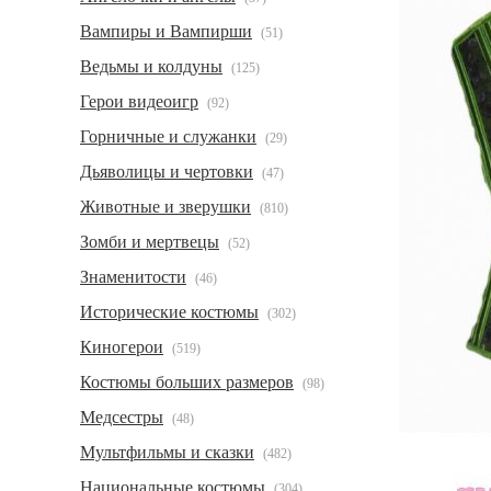
Вампиры и Вампирши
(51)
Ведьмы и колдуны
(125)
Герои видеоигр
(92)
Горничные и служанки
(29)
Дьяволицы и чертовки
(47)
Животные и зверушки
(810)
Зомби и мертвецы
(52)
Знаменитости
(46)
Исторические костюмы
(302)
Киногерои
(519)
Костюмы больших размеров
(98)
Медсестры
(48)
Мультфильмы и сказки
(482)
Национальные костюмы
(304)