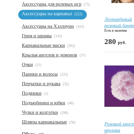
Аксессуары для ролевых игр
(75)
Аксессуары на карнавал
(222)
Леопардовый
розовый бант
Аксессуары на Хэллоуин
(163)
Есть в наличии
Грим и шрамы
(143)
280
руб.
Карнавальные маски
(262)
Крылья ангелов и демонов
(37)
Очки
(21)
Парики и волосы
(222)
Перчатки и рукава
(32)
Подвязки
(1)
Подъюбники и юбки
(48)
Чулки и колготки
(296)
Шляпы карнавальные
(56)
Розовый хвос
кролика