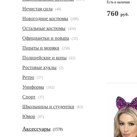
Есть в наличии
Нечистая сила
(48)
760
руб.
Новогодние костюмы
(209)
Остальные костюмы
(410)
Официантки и повара
(32)
Пираты и моряки
(258)
Полицейские и копы
(62)
Ростовые куклы
(2)
Ретро
(57)
Униформа
(192)
Спорт
(37)
Школьницы и студентки
(63)
Юмор
(97)
Аксессуары
(1578)