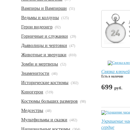
Вампиры и Вампирши
(51)
Ведьмы и колдуны
(125)
Герои видеоигр
(92)
Горничные и служанки
(29)
Дьяволицы и чертовки
(47)
Животные и зверушки
(810)
Зомби и мертвецы
(52)
Связка ключей
Знаменитости
(46)
Есть в наличии
Исторические костюмы
(302)
699
руб.
Киногерои
(519)
Костюмы больших размеров
(98)
Медсестры
(48)
Мультфильмы и сказки
Украшение ча
(482)
сердце
Национальные костюмы
(304)