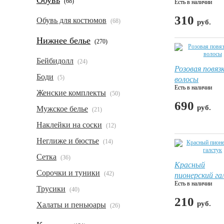
Обувь
(68)
Есть в наличии
310
Обувь для костюмов
(68)
руб.
Нижнее белье
(270)
Бейбидолл
(24)
Розовая повяз
Боди
волосы
(5)
Есть в наличии
Женские комплекты
(50)
690
руб.
Мужское белье
(21)
Наклейки на соски
(12)
Неглиже и бюстье
(14)
Сетка
(36)
Красный
Сорочки и туники
пионерский га
(42)
Есть в наличии
Трусики
(40)
210
руб.
Халаты и пеньюары
(26)