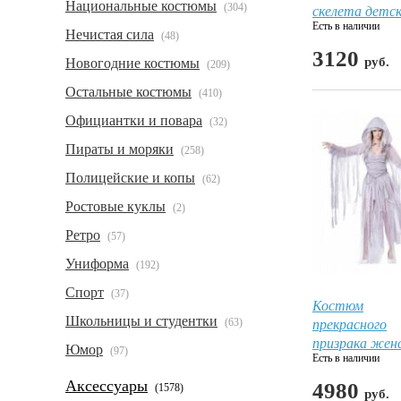
Национальные костюмы
(304)
скелета детс
Есть в наличии
Нечистая сила
(48)
3120
руб.
Новогодние костюмы
(209)
Остальные костюмы
(410)
Официантки и повара
(32)
Пираты и моряки
(258)
Полицейские и копы
(62)
Ростовые куклы
(2)
Ретро
(57)
Униформа
(192)
Спорт
(37)
Костюм
Школьницы и студентки
прекрасного
(63)
призрака жен
Юмор
(97)
Есть в наличии
Аксессуары
4980
(1578)
руб.