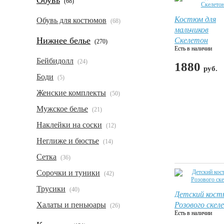
Обувь
(68)
Костюм для
Обувь для костюмов
(68)
мальчиков
Скелетон
Нижнее белье
(270)
Есть в наличии
Бейбидолл
(24)
1880
руб.
Боди
(5)
Женские комплекты
(50)
Мужское белье
(21)
Наклейки на соски
(12)
Неглиже и бюстье
(14)
Сетка
(36)
Сорочки и туники
(42)
Трусики
(40)
Детский кос
Розового скел
Халаты и пеньюары
(26)
Есть в наличии