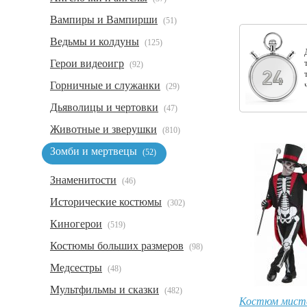
Вампиры и Вампирши
(51)
Ведьмы и колдуны
(125)
Герои видеоигр
(92)
Горничные и служанки
(29)
Дьяволицы и чертовки
(47)
Животные и зверушки
(810)
Зомби и мертвецы
(52)
Знаменитости
(46)
Исторические костюмы
(302)
Киногерои
(519)
Костюмы больших размеров
(98)
Медсестры
(48)
Мультфильмы и сказки
(482)
Костюм мист