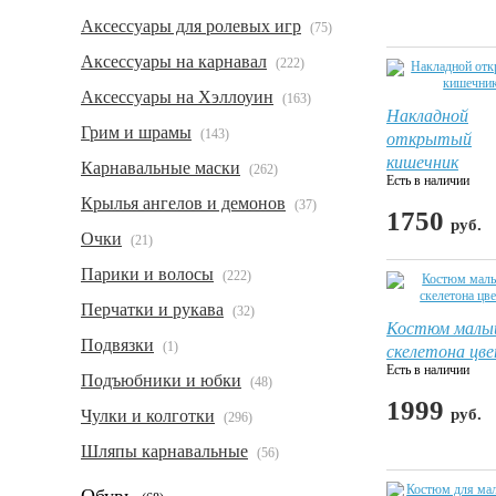
Аксессуары для ролевых игр
(75)
Аксессуары на карнавал
(222)
Аксессуары на Хэллоуин
(163)
Накладной
Грим и шрамы
(143)
открытый
кишечник
Карнавальные маски
(262)
Есть в наличии
Крылья ангелов и демонов
(37)
1750
руб.
Очки
(21)
Парики и волосы
(222)
Перчатки и рукава
(32)
Костюм малы
Подвязки
(1)
скелетона цв
Есть в наличии
Подъюбники и юбки
(48)
1999
руб.
Чулки и колготки
(296)
Шляпы карнавальные
(56)