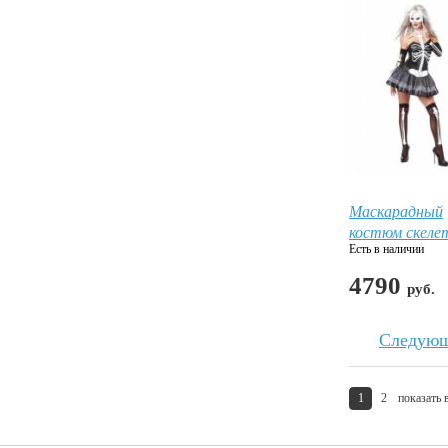
Маскарадный
костюм скеле
Есть в наличии
4790
руб.
Следую
1
2
показать 