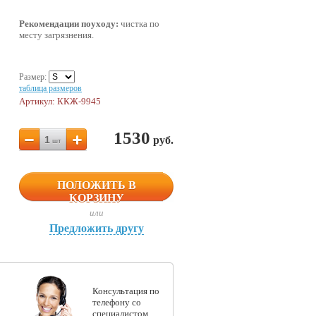
Рекомендации поуходу:
чистка по
месту загрязнения.
Размер:
таблица размеров
Артикул: ККЖ-9945
1530
1
руб.
шт
ПОЛОЖИТЬ В
КОРЗИНУ
или
Предложить другу
Консультация по
телефону со
специалистом