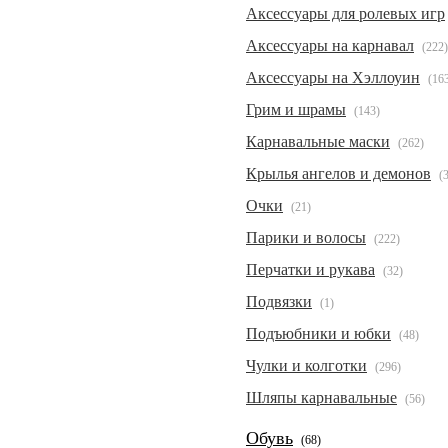
Аксессуары для ролевых игр
Аксессуары на карнавал
(222)
Аксессуары на Хэллоуин
(16
Грим и шрамы
(143)
Карнавальные маски
(262)
Крылья ангелов и демонов
(
Очки
(21)
Парики и волосы
(222)
Перчатки и рукава
(32)
Подвязки
(1)
Подъюбники и юбки
(48)
Чулки и колготки
(296)
Шляпы карнавальные
(56)
Обувь
(68)