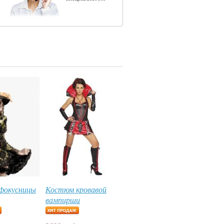
фокусницы
Костюм кровавой
вампирши