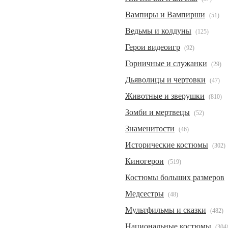
Вампиры и Вампирши
(51)
Ведьмы и колдуны
(125)
Герои видеоигр
(92)
Горничные и служанки
(29)
Дьяволицы и чертовки
(47)
Животные и зверушки
(810)
Зомби и мертвецы
(52)
Знаменитости
(46)
Исторические костюмы
(302)
Киногерои
(519)
Костюмы больших размеров
Медсестры
(48)
Мультфильмы и сказки
(482)
Национальные костюмы
(304