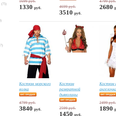
1699 руб.
4799 руб.
(75)
1330
2680
4699 руб.
руб.
3510
руб.
3)
37)
Костюм морского
Костюм
Костюм с
волка
развратной
ангелочк
дьяволицы
4799 руб.
2499 руб.
3840
1890
2599 руб.
руб.
1450
руб.