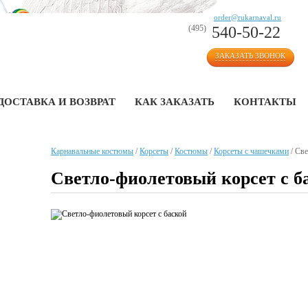
order@rukarnaval.ru
(495)
540-50-22
ЗАКАЗАТЬ ЗВОНОК
ДОСТАВКА И ВОЗВРАТ
КАК ЗАКАЗАТЬ
КОНТАКТЫ
Карнавальные костюмы
/
Корсеты
/
Костюмы
/
Корсеты с чашечками
/
Све
Светло-фиолетовый корсет с б