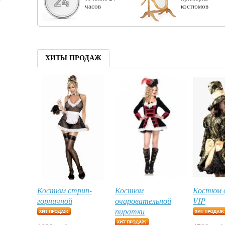
часов
костюмов
ХИТЫ ПРОДАЖ
Костюм стрип-
Костюм
Костюм 
горничной
очаровательной
VIP
пиратки