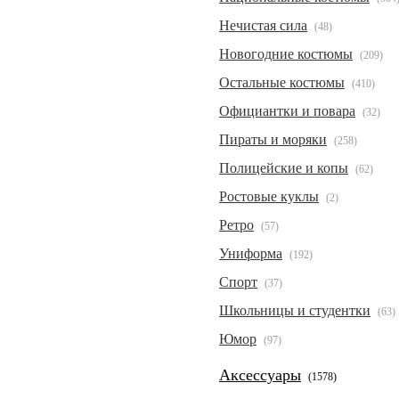
Нечистая сила
(48)
Новогодние костюмы
(209)
Остальные костюмы
(410)
Официантки и повара
(32)
Пираты и моряки
(258)
Полицейские и копы
(62)
Ростовые куклы
(2)
Ретро
(57)
Униформа
(192)
Спорт
(37)
Школьницы и студентки
(63)
Юмор
(97)
Аксессуары
(1578)