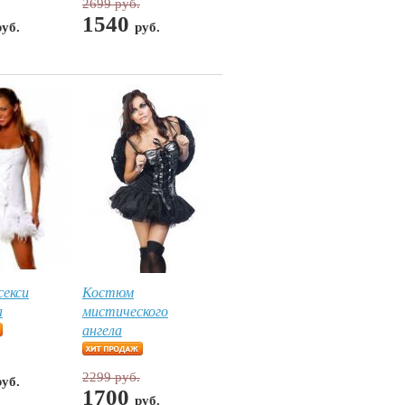
2699 руб.
1540
руб.
руб.
екси
Костюм
а
мистического
ангела
2299 руб.
руб.
1700
руб.