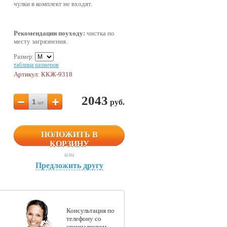
чулки в комплект не входят.
Рекомендации поуходу:
чистка по
месту загрязнения.
Размер:
таблица размеров
Артикул: ККЖ-9318
2043
1
руб.
шт
ПОЛОЖИТЬ В
КОРЗИНУ
или
Предложить другу
Консультация по
телефону со
специалистом