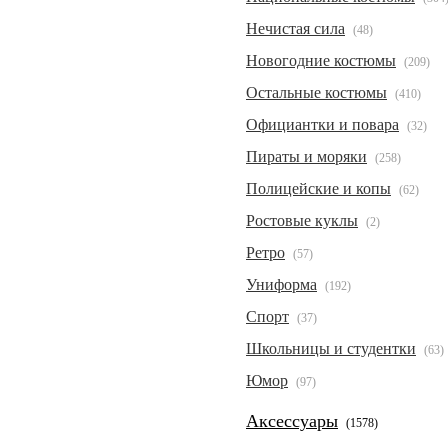
Нечистая сила
(48)
Новогодние костюмы
(209)
Остальные костюмы
(410)
Официантки и повара
(32)
Пираты и моряки
(258)
Полицейские и копы
(62)
Ростовые куклы
(2)
Ретро
(57)
Униформа
(192)
Спорт
(37)
Школьницы и студентки
(63)
Юмор
(97)
Аксессуары
(1578)