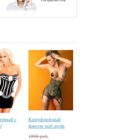
ерный с
Камуфляжный
0
корсет под грудь
1899 руб.