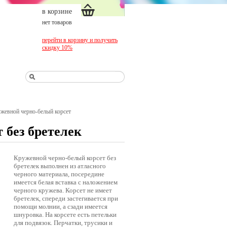
в корзине
нет товаров
перейти в корзину и получить
скидку 10%
жевной черно-белый корсет
 без бретелек
Кружевной черно-белый корсет без
бретелек выполнен из атласного
черного материала, посередине
имеется белая вставка с наложением
черного кружева. Корсет не имеет
бретелек, спереди застегивается при
помощи молнии, а сзади имеется
шнуровка. На корсете есть петельки
для подвязок. Перчатки, трусики и