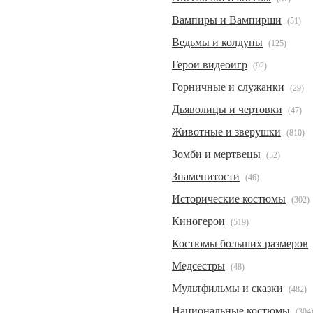
Вампиры и Вампирши
(51)
Ведьмы и колдуны
(125)
Герои видеоигр
(92)
Горничные и служанки
(29)
Дьяволицы и чертовки
(47)
Животные и зверушки
(810)
Зомби и мертвецы
(52)
Знаменитости
(46)
Исторические костюмы
(302)
Киногерои
(519)
Костюмы больших размеров
Медсестры
(48)
Мультфильмы и сказки
(482)
Национальные костюмы
(304