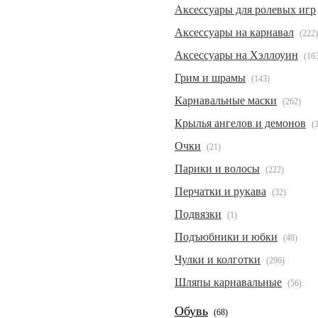
Аксессуары для ролевых игр
Аксессуары на карнавал
(222)
Аксессуары на Хэллоуин
(16
Грим и шрамы
(143)
Карнавальные маски
(262)
Крылья ангелов и демонов
(
Очки
(21)
Парики и волосы
(222)
Перчатки и рукава
(32)
Подвязки
(1)
Подъюбники и юбки
(48)
Чулки и колготки
(296)
Шляпы карнавальные
(56)
Обувь
(68)