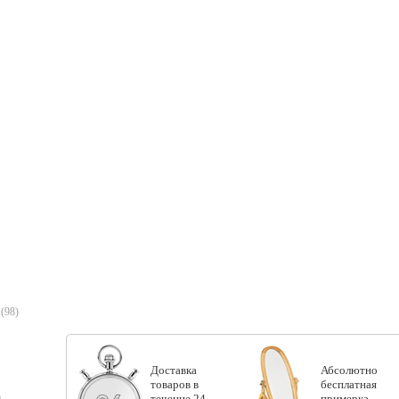
(98)
Доставка
Абсолютно
товаров в
бесплатная
)
течение 24
примерка