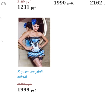
1990
2162
2199 руб.
руб.
(75)
1231
руб.
3)
37)
Корсет голубой с
юбкой
3699 руб.
1999
руб.