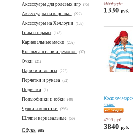
1699 руб.
Аксессуары для ролевых игр
(75)
1330
руб.
Аксессуары на карнавал
(222)
Аксессуары на Хэллоуин
(163)
Грим и шрамы
(143)
Карнавальные маски
(262)
Крылья ангелов и демонов
(37)
Очки
(21)
Парики и волосы
(222)
Перчатки и рукава
(32)
Подвязки
(1)
Костюм морск
Подъюбники и юбки
(48)
волка
Чулки и колготки
(296)
Шляпы карнавальные
(56)
4799 руб.
3840
руб.
Обувь
(68)