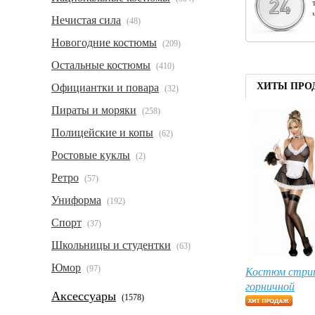
Нечистая сила
(48)
Новогодние костюмы
(209)
Остальные костюмы
(410)
ХИТЫ ПРО
Официантки и повара
(32)
Пираты и моряки
(258)
Полицейские и копы
(62)
Ростовые куклы
(2)
Ретро
(57)
Униформа
(192)
Спорт
(37)
Школьницы и студентки
(63)
Юмор
(97)
Костюм стри
горничной
Аксессуары
(1578)