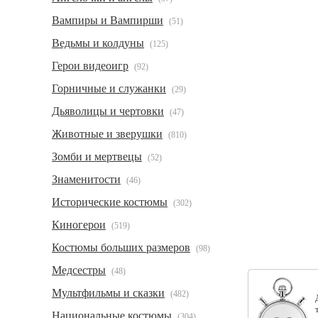
Вампиры и Вампирши
(51)
Ведьмы и колдуны
(125)
Герои видеоигр
(92)
Горничные и служанки
(29)
Дьяволицы и чертовки
(47)
Животные и зверушки
(810)
Зомби и мертвецы
(52)
Знаменитости
(46)
Исторические костюмы
(302)
Киногерои
(519)
Костюмы больших размеров
(98)
Медсестры
(48)
Мультфильмы и сказки
(482)
Национальные костюмы
(304)