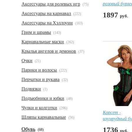
розовый бурле
Аксессуары для ролевых игр
(75)
Аксессуары на карнавал
1897
(222)
руб.
Аксессуары на Хэллоуин
(163)
Грим и шрамы
(143)
Карнавальные маски
(262)
Крылья ангелов и демонов
(37)
Очки
(21)
Парики и волосы
(222)
Перчатки и рукава
(32)
Подвязки
(1)
Подъюбники и юбки
(48)
Чулки и колготки
(296)
Корсет -
Шляпы карнавальные
изумрудный бу
(56)
1736
Обувь
(68)
руб.