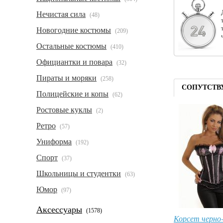
Нечистая сила
(48)
Новогодние костюмы
(209)
Остальные костюмы
(410)
Официантки и повара
(32)
Пираты и моряки
(258)
СОПУТСТВ
Полицейские и копы
(62)
Ростовые куклы
(2)
Ретро
(57)
Униформа
(192)
Спорт
(37)
Школьницы и студентки
(63)
Юмор
(97)
Аксессуары
(1578)
Корсет черно