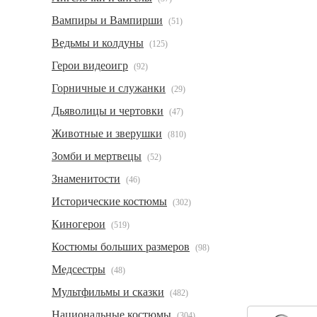
Вампиры и Вампирши
(51)
Ведьмы и колдуны
(125)
Герои видеоигр
(92)
Горничные и служанки
(29)
Дьяволицы и чертовки
(47)
Животные и зверушки
(810)
Зомби и мертвецы
(52)
Знаменитости
(46)
Исторические костюмы
(302)
Киногерои
(519)
Костюмы больших размеров
(98)
Медсестры
(48)
Мультфильмы и сказки
(482)
Национальные костюмы
(304)